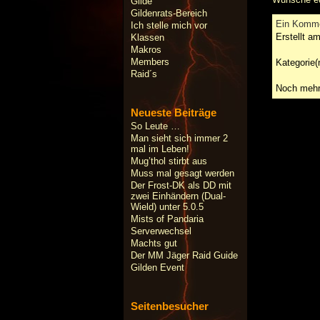
Gilde
Gildenrats-Bereich
Ein Komm
Ich stelle mich vor
Erstellt a
Klassen
Makros
Members
Kategorie(
Raid´s
Noch mehr
Neueste Beiträge
So Leute …
Man sieht sich immer 2
mal im Leben!
Mug’thol stirbt aus
Muss mal gesagt werden
Der Frost-DK als DD mit
zwei Einhändern (Dual-
Wield) unter 5.0.5
Mists of Pandaria
Serverwechsel
Machts gut
Der MM Jäger Raid Guide
Gilden Event
Seitenbesucher