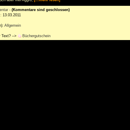
entar
-
(Kommentare sind geschlossen)
m: 13.03.2011
n):
Allgemein
 Text? -->
Büchergutschein