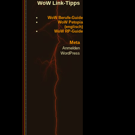
WoW Link-Tipps
WoW Berufe-Guide
WoW Petopia
(englisch)
WoW RP-Guide
Meta
Anmelden
WordPress