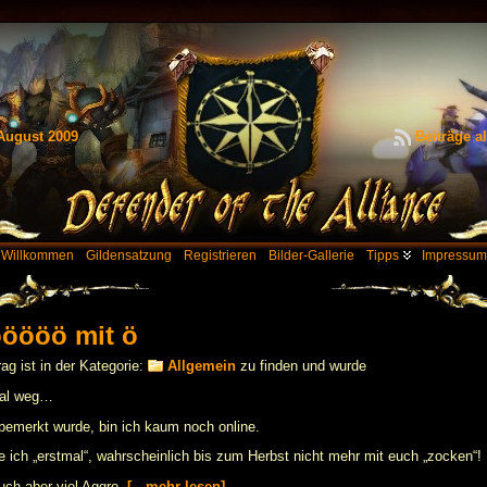
August 2009
Beiträge a
Willkommen
Gildensatzung
Registrieren
Bilder-Gallerie
Tipps
Impressum
öööö mit ö
rag ist in der Kategorie:
Allgemein
zu finden und wurde
mal weg…
bemerkt wurde, bin ich kaum noch online.
 ich „erstmal“, wahrscheinlich bis zum Herbst nicht mehr mit euch „zocken“!
ch aber viel Aggro,
[…mehr lesen]