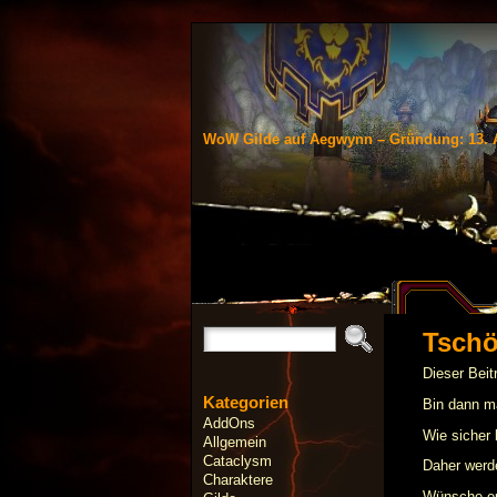
WoW Gilde auf Aegwynn – Gründung: 13. 
Tschö
Dieser Beit
Kategorien
Bin dann 
AddOns
Wie sicher 
Allgemein
Cataclysm
Daher werde
Charaktere
Wünsche eu