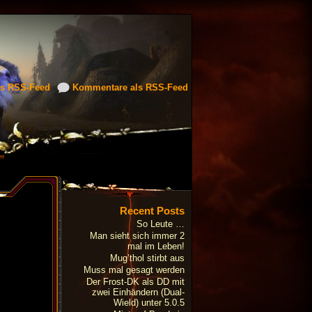
ls RSS-Feed
Kommentare als RSS-Feed
Recent Posts
So Leute …
Man sieht sich immer 2
mal im Leben!
Mug’thol stirbt aus
Muss mal gesagt werden
Der Frost-DK als DD mit
zwei Einhändern (Dual-
Wield) unter 5.0.5