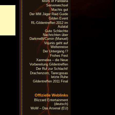
Mists of Pandaria
Serverwechsel
Machts gut
Der MM Jäger Raid Guide
Gilden Event
RL-Gildentreffen 2012 im
Aulatal
Gute Schlechte
Nachrichten über
Darkmellt/Cumin (Manuel)
Vojunis geht auf
Weltenreise
Der Untergang !?
Frohes Fest
Xanmelea – die Neue
Vorbereitung Gildentreffen
Der Ruf zur Schlacht!
Drachenzorn, Tarecgosas
letzte Ruhe
Gildentreffen 2011 Final
Offizielle Weblinks
Blizzard Entertainment
(deutsch)
WoW – Das Arsenal (EU)