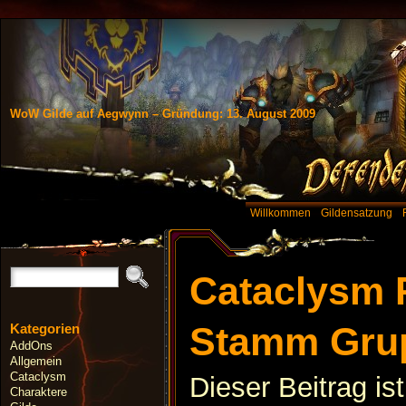
WoW Gilde auf Aegwynn – Gründung: 13. August 2009
Willkommen
Gildensatzung
Cataclysm 
Stamm Gru
Kategorien
AddOns
Allgemein
Cataclysm
Dieser Beitrag is
Charaktere