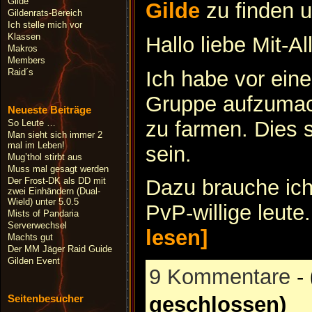
Gilde
Gilde
zu finden 
Gildenrats-Bereich
Ich stelle mich vor
Klassen
Hallo liebe Mit-Al
Makros
Members
Ich habe vor ei
Raid´s
Gruppe aufzumac
Neueste Beiträge
zu farmen. Dies so
So Leute …
Man sieht sich immer 2
mal im Leben!
sein.
Mug’thol stirbt aus
Muss mal gesagt werden
Der Frost-DK als DD mit
Dazu brauche ich
zwei Einhändern (Dual-
Wield) unter 5.0.5
PvP-willige leute
Mists of Pandaria
Serverwechsel
lesen]
Machts gut
Der MM Jäger Raid Guide
Gilden Event
9 Kommentare
-
Seitenbesucher
geschlossen)