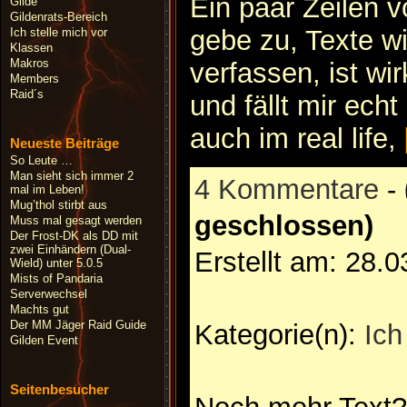
Ein paar Zeilen v
Gilde
Gildenrats-Bereich
gebe zu, Texte wi
Ich stelle mich vor
Klassen
Makros
verfassen, ist wi
Members
Raid´s
und fällt mir echt
auch im real life,
Neueste Beiträge
So Leute …
Man sieht sich immer 2
4 Kommentare
-
mal im Leben!
Mug’thol stirbt aus
geschlossen)
Muss mal gesagt werden
Der Frost-DK als DD mit
zwei Einhändern (Dual-
Erstellt am: 28.
Wield) unter 5.0.5
Mists of Pandaria
Serverwechsel
Machts gut
Der MM Jäger Raid Guide
Kategorie(n):
Ich
Gilden Event
Seitenbesucher