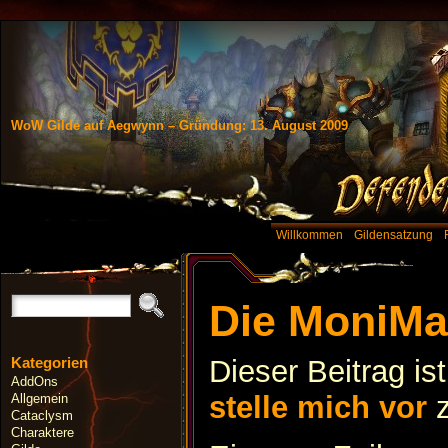
WoW Gilde auf Aegwynn – Gründung: 13. August 2009
Willkommen
Gildensatzung
Die MoniMa
Kategorien
Dieser Beitrag is
AddOns
stelle mich vor
z
Allgemein
Cataclysm
Charaktere