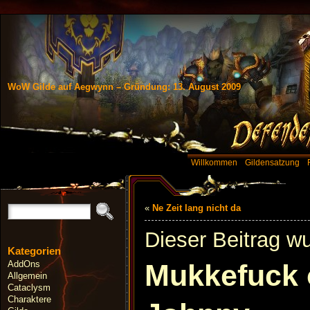
WoW Gilde auf Aegwynn – Gründung: 13. August 2009
Willkommen
Gildensatzung
«
Ne Zeit lang nicht da
Dieser Beitrag w
Kategorien
AddOns
Mukkefuck 
Allgemein
Cataclysm
Charaktere