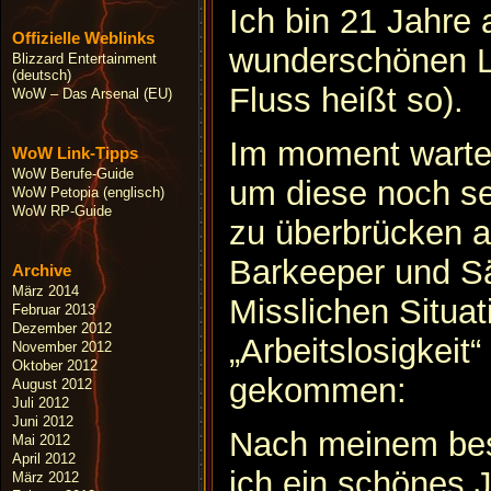
Ich bin 21 Jahre
Offizielle Weblinks
wunderschönen L
Blizzard Entertainment
(deutsch)
Fluss heißt so).
WoW – Das Arsenal (EU)
Im moment warte
WoW Link-Tipps
WoW Berufe-Guide
um diese noch se
WoW Petopia (englisch)
WoW RP-Guide
zu überbrücken ar
Barkeeper und Sä
Archive
März 2014
Misslichen Situat
Februar 2013
Dezember 2012
„Arbeitslosigkeit“
November 2012
Oktober 2012
gekommen:
August 2012
Juli 2012
Juni 2012
Nach meinem bes
Mai 2012
April 2012
ich ein schönes 
März 2012