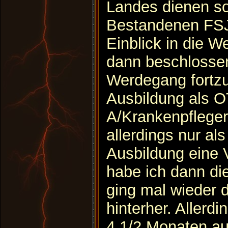
Landes dienen s
Bestandenen FSJ
Einblick in die W
dann beschlosse
Werdegang fortzu
Ausbildung als 
A/Krankenpflege
allerdings nur al
Ausbildung eine
habe ich dann d
ging mal wieder 
hinterher. Allerd
4 1/2 Monaten au