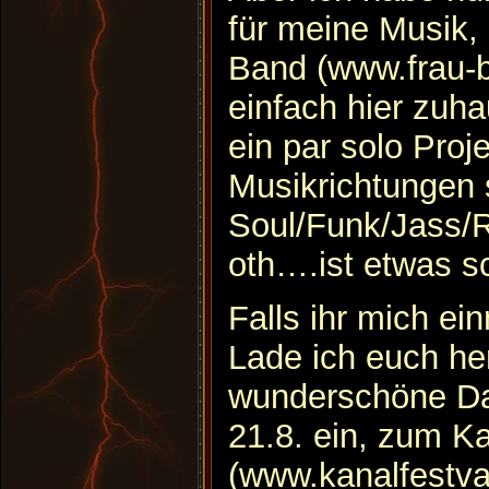
für meine Musik,
Band (www.frau-
einfach hier zu
ein par solo Pro
Musikrichtungen 
Soul/Funk/Jass/
oth….ist etwas s
Falls ihr mich ei
Lade ich euch her
wunderschöne Da
21.8. ein, zum Ka
(www.kanalfestval