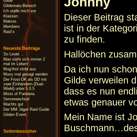
Johnny
Gilde
Gildenrats-Bereich
Ich stelle mich vor
Dieser Beitrag 
Klassen
Makros
ist in der Kategor
Members
Raid´s
zu finden.
Neueste Beiträge
Hallöchen zusa
So Leute …
Man sieht sich immer 2
mal im Leben!
Da ich nun schon
Mug’thol stirbt aus
Muss mal gesagt werden
Gilde verweilen d
Der Frost-DK als DD mit
zwei Einhändern (Dual-
dass es nun endli
Wield) unter 5.0.5
Mists of Pandaria
Serverwechsel
etwas genauer vo
Machts gut
Der MM Jäger Raid Guide
Mein Name ist Jo
Gilden Event
Buschmann…des
Seitenbesucher