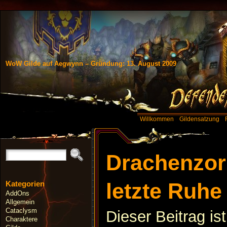
WoW Gilde auf Aegwynn – Gründung: 13. August 2009
Willkommen
Gildensatzung
Drachenzor
letzte Ruhe
Kategorien
AddOns
Allgemein
Cataclysm
Dieser Beitrag is
Charaktere