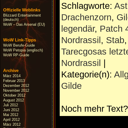
Schlagworte:
Ast
Offizielle Weblinks
Drachenzorn
,
Gi
Blizzard Entertainment
(deutsch)
WoW – Das Arsenal (EU)
legendär
,
Patch 
Nordrassil
,
Stab
WoW Link-Tipps
WoW Berufe-Guide
Tarecgosas letz
WoW Petopia (englisch)
WoW RP-Guide
Nordrassil
|
Archive
Kategorie(n):
All
März 2014
Februar 2013
Gilde
Dezember 2012
November 2012
Oktober 2012
August 2012
Juli 2012
Noch mehr Text?
Juni 2012
Mai 2012
April 2012
März 2012