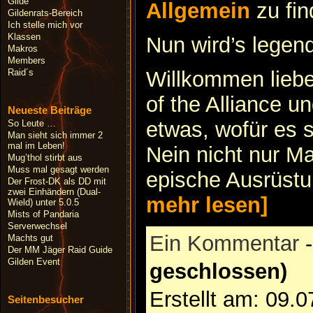
Gilde
Allgemein
zu fi
Gildenrats-Bereich
Ich stelle mich vor
Klassen
Nun wird’s legend
Makros
Members
Willkommen liebe
Raid´s
of the Alliance u
Neueste Beiträge
etwas, wofür es 
So Leute …
Man sieht sich immer 2
mal im Leben!
Nein nicht nur M
Mug’thol stirbt aus
Muss mal gesagt werden
epische Ausrüst
Der Frost-DK als DD mit
zwei Einhändern (Dual-
mehr lesen]
Wield) unter 5.0.5
Mists of Pandaria
Serverwechsel
Ein Kommentar
Machts gut
Der MM Jäger Raid Guide
Gilden Event
geschlossen)
Erstellt am: 09.
Seitenbesucher