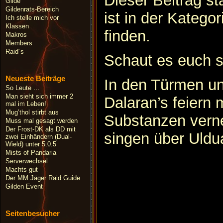
Dieser Beitrag 
Gilde
Gildenrats-Bereich
ist in der Kategor
Ich stelle mich vor
Klassen
finden.
Makros
Members
Raid´s
Schaut es euch s
Neueste Beiträge
In den Türmen u
So Leute …
Man sieht sich immer 2
Dalaran’s feiern m
mal im Leben!
Mug’thol stirbt aus
Substanzen verne
Muss mal gesagt werden
Der Frost-DK als DD mit
singen über Uldu
zwei Einhändern (Dual-
Wield) unter 5.0.5
Mists of Pandaria
Serverwechsel
Machts gut
Der MM Jäger Raid Guide
Gilden Event
Seitenbesucher