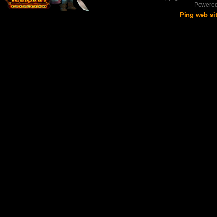
Powere
Ping web si