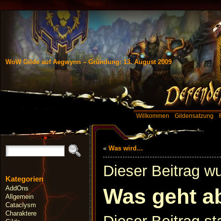
WoW Gilde auf Aegwynn – Gründung: 13. August 2009
Willkommen
Gildensatzung
«
Was wird…
Dieser Beitrag w
Kategorien
AddOns
Was geht a
Allgemein
Cataclysm
Charaktere