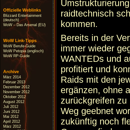
Umstrukturierung
Offizielle Weblinks
raidtechnisch sch
Blizzard Entertainment
(deutsch)
kommen.
WoW – Das Arsenal (EU)
Bereits in der Ve
WoW Link-Tipps
immer wieder gege
WoW Berufe-Guide
WoW Petopia (englisch)
WoW RP-Guide
WANTEDs und au
profitiert und ko
Archive
Raids mit den jew
März 2014
Februar 2013
Dezember 2012
ergänzen, ohne 
November 2012
Oktober 2012
zurückgreifen zu
August 2012
Juli 2012
Weg geebnet wor
Juni 2012
Mai 2012
zukünftig noch fl
April 2012
März 2012