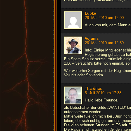
Lübke
26. Mai 2010 um 12:00
Auch von mir, dem Mann a
Vojunis
26. Mai 2010 um 12:59
Info: Einige Mitglieder sch
Registrierung gehabt zu ha
Ein Spam-Schutz setzte irrtümlich eini
z.B. – versucht’s bitte noch einmal, sol
Wer weiterhin Sorgen mit der Registrie
Vojunis oder Shivendra
Tharônas
5. Juli 2010 um 17:38
Hallo liebe Freunde,
als Botschafter der Gilde „WANTED“ bi
aufgenommen worden.
Mittlerweile füle ich mich bei „Uns“ ric
loben, der sich richtig gut um uns „ne
Die vilen schönen Stunden im TS mit 
Die Raids sind inzwischen „Gildeninter