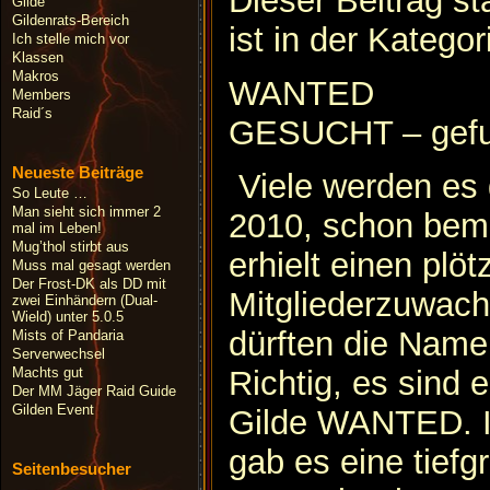
Dieser Beitrag 
Gilde
Gildenrats-Bereich
ist in der Kategor
Ich stelle mich vor
Klassen
Makros
WANTED
Members
Raid´s
GESUCHT – gef
Neueste Beiträge
Viele werden es 
So Leute …
Man sieht sich immer 2
2010, schon beme
mal im Leben!
Mug’thol stirbt aus
erhielt einen plöt
Muss mal gesagt werden
Der Frost-DK als DD mit
Mitgliederzuwach
zwei Einhändern (Dual-
Wield) unter 5.0.5
dürften die Nam
Mists of Pandaria
Serverwechsel
Richtig, es sind 
Machts gut
Der MM Jäger Raid Guide
Gilden Event
Gilde WANTED. In
gab es eine tiefg
Seitenbesucher