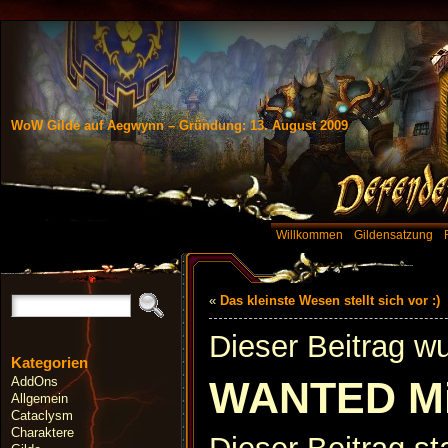
WoW Gilde auf Aegwynn – Gründung: 13. August 2009
Willkommen
Gildensatzung
«
Das kleinste Wesen stellt sich vor :)
Dieser Beitrag w
Kategorien
AddOns
WANTED Mit
Allgemein
Cataclysm
Charaktere