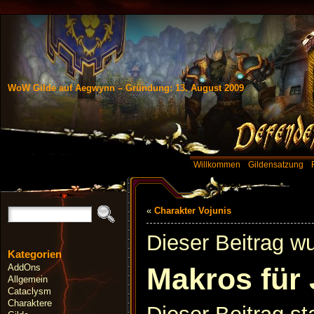
WoW Gilde auf Aegwynn – Gründung: 13. August 2009
Willkommen
Gildensatzung
«
Charakter Vojunis
Dieser Beitrag w
Kategorien
AddOns
Makros für 
Allgemein
Cataclysm
Charaktere