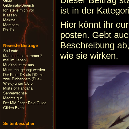
Dieser Beitrag 
Gilde
Gildenrats-Bereich
ist in der Kategor
Ich stelle mich vor
Klassen
Makros
Hier könnt ihr e
Members
Raid´s
posten. Gebt auc
Beschreibung ab,
Neueste Beiträge
So Leute …
wie sie wirken.
Man sieht sich immer 2
mal im Leben!
Mug’thol stirbt aus
Muss mal gesagt werden
Der Frost-DK als DD mit
zwei Einhändern (Dual-
Wield) unter 5.0.5
Mists of Pandaria
Serverwechsel
Machts gut
Der MM Jäger Raid Guide
Gilden Event
Seitenbesucher