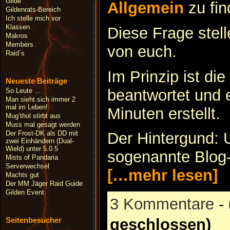
Gilde
Allgemein
zu fi
Gildenrats-Bereich
Ich stelle mich vor
Klassen
Diese Frage stell
Makros
Members
von euch.
Raid´s
Im Prinzip ist di
Neueste Beiträge
beantwortet und 
So Leute …
Man sieht sich immer 2
mal im Leben!
Minuten erstellt.
Mug’thol stirbt aus
Muss mal gesagt werden
Der Frost-DK als DD mit
Der Hintergund: U
zwei Einhändern (Dual-
Wield) unter 5.0.5
sogenannte Blog-S
Mists of Pandaria
Serverwechsel
[…mehr lesen]
Machts gut
Der MM Jäger Raid Guide
Gilden Event
3 Kommentare
-
Seitenbesucher
geschlossen)