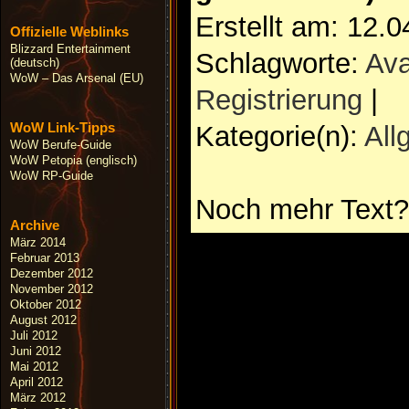
Erstellt am: 12.
Offizielle Weblinks
Blizzard Entertainment
Schlagworte:
Ava
(deutsch)
WoW – Das Arsenal (EU)
Registrierung
|
WoW Link-Tipps
Kategorie(n):
All
WoW Berufe-Guide
WoW Petopia (englisch)
WoW RP-Guide
Noch mehr Text?
Archive
März 2014
Februar 2013
Dezember 2012
November 2012
Oktober 2012
August 2012
Juli 2012
Juni 2012
Mai 2012
April 2012
März 2012