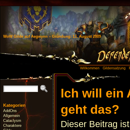
WoW Gilde auf Aegwynn – Gründung: 13. August 2009
Willkommen
Gildensatzung
Ich will ein
geht das?
Kategorien
AddOns
Allgemein
Cataclysm
Dieser Beitrag is
Charaktere