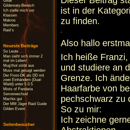
Dieser Beitrag 
Gilde
Gildenrats-Bereich
ist in der Kategor
Ich stelle mich vor
Klassen
zu finden.
Makros
Members
Raid´s
Also hallo erstma
Neueste Beiträge
So Leute …
Ich heiße Franzi,
Man sieht sich immer 2
mal im Leben!
und studiere an 
Mug’thol stirbt aus
Muss mal gesagt werden
Grenze. Ich ände
Der Frost-DK als DD mit
zwei Einhändern (Dual-
Wield) unter 5.0.5
Haarfarbe von be
Mists of Pandaria
Serverwechsel
pechschwarz zu 
Machts gut
Der MM Jäger Raid Guide
So zu mir:
Gilden Event
Ich zeichne gerne
Seitenbesucher