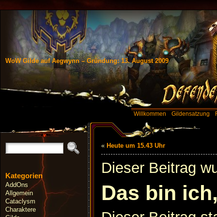
WoW Gilde auf Aegwynn – Gründung: 13. August 2009
Willkommen
Gildensatzung
«
Heute um 15.43 Uhr
Dieser Beitrag w
Kategorien
AddOns
Das bin ich
Allgemein
Cataclysm
Charaktere