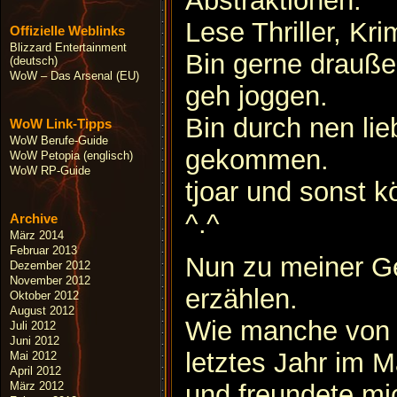
Abstraktionen.
Lese Thriller, Kr
Offizielle Weblinks
Blizzard Entertainment
Bin gerne draußen
(deutsch)
WoW – Das Arsenal (EU)
geh joggen.
Bin durch nen l
WoW Link-Tipps
WoW Berufe-Guide
gekommen.
WoW Petopia (englisch)
WoW RP-Guide
tjoar und sonst k
^.^
Archive
März 2014
Februar 2013
Nun zu meiner Ges
Dezember 2012
November 2012
erzählen.
Oktober 2012
August 2012
Wie manche von e
Juli 2012
Juni 2012
letztes Jahr im 
Mai 2012
April 2012
März 2012
und freundete mi