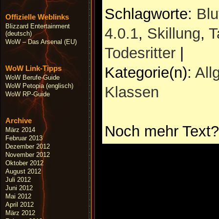
Schlagworte:
Blu
Offizielle Weblinks
Blizzard Entertainment
4.0.1
,
Skillung
,
T
(deutsch)
WoW – Das Arsenal (EU)
Todesritter
|
Kategorie(n):
All
WoW Link-Tipps
WoW Berufe-Guide
WoW Petopia (englisch)
Klassen
WoW RP-Guide
Archive
Noch mehr Text?
März 2014
Februar 2013
Dezember 2012
November 2012
Oktober 2012
August 2012
Juli 2012
Juni 2012
Mai 2012
April 2012
März 2012