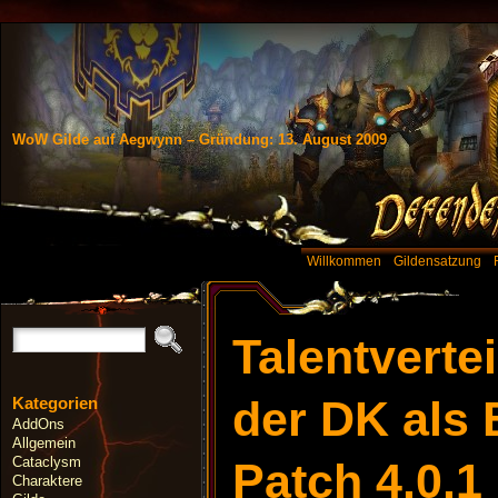
WoW Gilde auf Aegwynn – Gründung: 13. August 2009
Willkommen
Gildensatzung
Talentverte
der DK als 
Kategorien
AddOns
Allgemein
Cataclysm
Patch 4.0.1
Charaktere