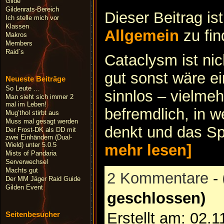
Gilde
Gildenrats-Bereich
Dieser Beitrag is
Ich stelle mich vor
Klassen
Allgemein
zu fi
Makros
Members
Raid´s
Cataclysm ist nic
gut sonst wäre e
Neueste Beiträge
So Leute …
sinnlos – vielmeh
Man sieht sich immer 2
mal im Leben!
befremdlich, in w
Mug’thol stirbt aus
Muss mal gesagt werden
denkt und das Sp
Der Frost-DK als DD mit
zwei Einhändern (Dual-
Wield) unter 5.0.5
mehr lesen]
Mists of Pandaria
Serverwechsel
Machts gut
2 Kommentare
-
Der MM Jäger Raid Guide
Gilden Event
geschlossen)
Erstellt am: 02.
Seitenbesucher