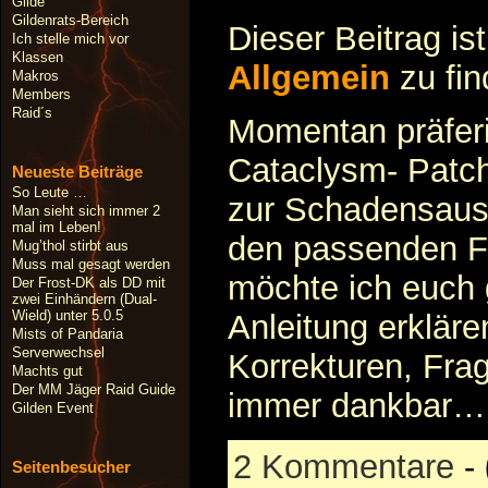
Gilde
Gildenrats-Bereich
Dieser Beitrag is
Ich stelle mich vor
Klassen
Allgemein
zu fi
Makros
Members
Raid´s
Momentan präferi
Cataclysm- Patc
Neueste Beiträge
So Leute …
zur Schadensaust
Man sieht sich immer 2
mal im Leben!
den passenden Fr
Mug’thol stirbt aus
Muss mal gesagt werden
möchte ich euch 
Der Frost-DK als DD mit
zwei Einhändern (Dual-
Wield) unter 5.0.5
Anleitung erklär
Mists of Pandaria
Serverwechsel
Korrekturen, Frag
Machts gut
Der MM Jäger Raid Guide
immer dankbar
Gilden Event
2 Kommentare
-
Seitenbesucher