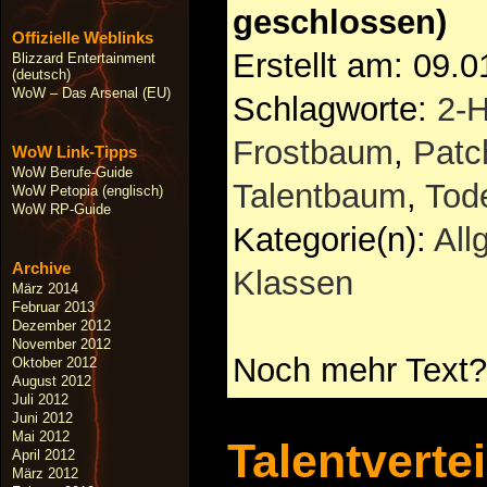
geschlossen)
Offizielle Weblinks
Erstellt am: 09.
Blizzard Entertainment
(deutsch)
WoW – Das Arsenal (EU)
Schlagworte:
2-
Frostbaum
,
Patc
WoW Link-Tipps
WoW Berufe-Guide
Talentbaum
,
Tode
WoW Petopia (englisch)
WoW RP-Guide
Kategorie(n):
All
Archive
Klassen
März 2014
Februar 2013
Dezember 2012
November 2012
Noch mehr Text?
Oktober 2012
August 2012
Juli 2012
Juni 2012
Mai 2012
Talentverte
April 2012
März 2012