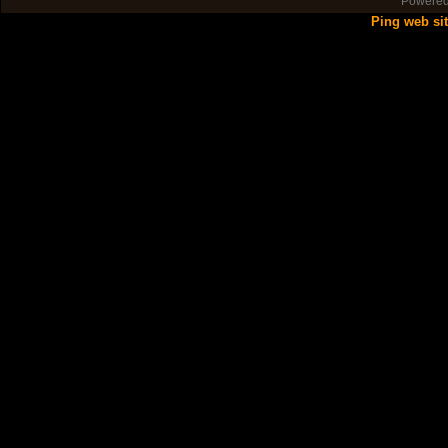
Powere
Ping web si