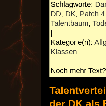
Schlagworte:
Da
DD
,
DK
,
Patch 4
Talentbaum
,
Tode
|
Kategorie(n):
All
Klassen
Noch mehr Text?
Talentverte
der DK als 