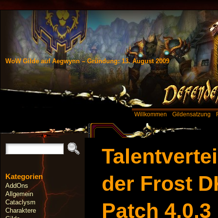
WoW Gilde auf Aegwynn – Gründung: 13. August 2009
Willkommen
Gildensatzung
Talentverte
der Frost D
Kategorien
AddOns
Allgemein
Cataclysm
Patch 4.0.3
Charaktere