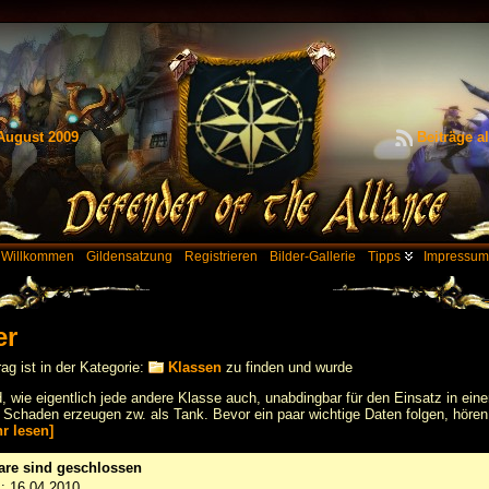
August 2009
Beiträge a
Willkommen
Gildensatzung
Registrieren
Bilder-Gallerie
Tipps
Impressum
er
rag ist in der Kategorie:
Klassen
zu finden und wurde
d, wie eigentlich jede andere Klasse auch, unabdingbar für den Einsatz in ein
Schaden erzeugen zw. als Tank. Bevor ein paar wichtige Daten folgen, hören
r lesen]
re sind geschlossen
m: 16.04.2010