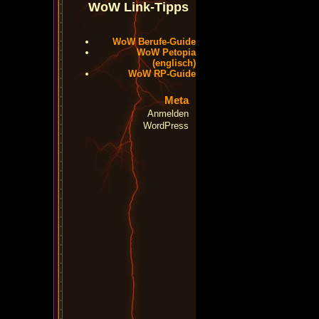
WoW Link-Tipps
WoW Berufe-Guide
WoW Petopia
(englisch)
WoW RP-Guide
Meta
Anmelden
WordPress