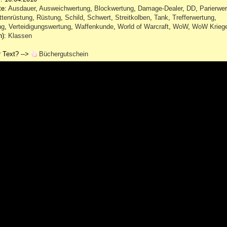
te:
Ausdauer
,
Ausweichwertung
,
Blockwertung
,
Damage-Dealer
,
DD
,
Parierwe
ttenrüstung
,
Rüstung
,
Schild
,
Schwert
,
Streitkolben
,
Tank
,
Trefferwertung
,
ng
,
Verteidigungswertung
,
Waffenkunde
,
World of Warcraft
,
WoW
,
WoW Krieg
n):
Klassen
 Text? -->
Büchergutschein