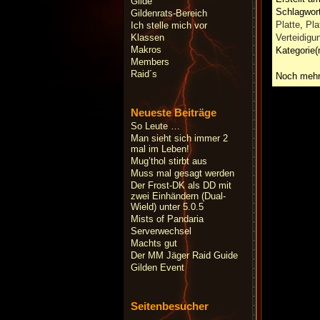
Gilde
Schlagwor
Gildenrats-Bereich
Platte
,
Pla
Ich stelle mich vor
Verteidigu
Klassen
Makros
Kategorie(
Members
Raid´s
Noch mehr
Neueste Beiträge
So Leute …
Man sieht sich immer 2
mal im Leben!
Mug’thol stirbt aus
Muss mal gesagt werden
Der Frost-DK als DD mit
zwei Einhändern (Dual-
Wield) unter 5.0.5
Mists of Pandaria
Serverwechsel
Machts gut
Der MM Jäger Raid Guide
Gilden Event
Seitenbesucher