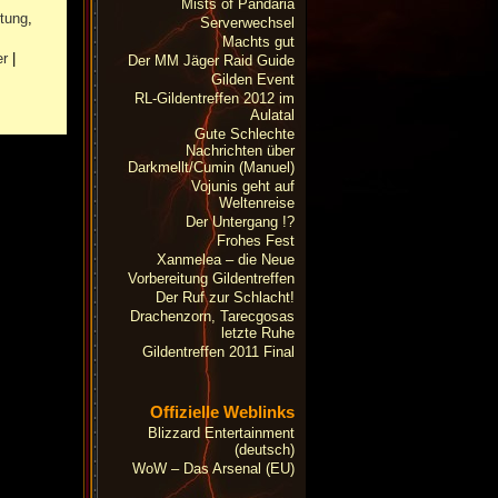
Mists of Pandaria
rtung
,
Serverwechsel
Machts gut
er
|
Der MM Jäger Raid Guide
Gilden Event
RL-Gildentreffen 2012 im
Aulatal
Gute Schlechte
Nachrichten über
Darkmellt/Cumin (Manuel)
Vojunis geht auf
Weltenreise
Der Untergang !?
Frohes Fest
Xanmelea – die Neue
Vorbereitung Gildentreffen
Der Ruf zur Schlacht!
Drachenzorn, Tarecgosas
letzte Ruhe
Gildentreffen 2011 Final
Offizielle Weblinks
Blizzard Entertainment
(deutsch)
WoW – Das Arsenal (EU)