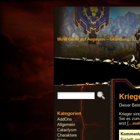
WoW Gilde auf Aegwynn – Gründung: 13. 
Krieg
Dieser Beit
Kategorien
Krieger sin
Sei es zum 
AddOns
erst
[…meh
Allgemein
Cataclysm
Kommenta
Charaktere
Erstellt a