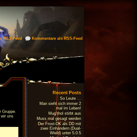
ls RSS-Feed
Kommentare als RSS-Feed
Recent Posts
So Leute …
Man sieht sich immer 2
mal im Leben!
er Gruppe.
Mug’thol stirbt aus
 wir uns
Muss mal gesagt werden
Der Frost-DK als DD mit
zwei Einhändern (Dual-
Wield) unter 5.0.5