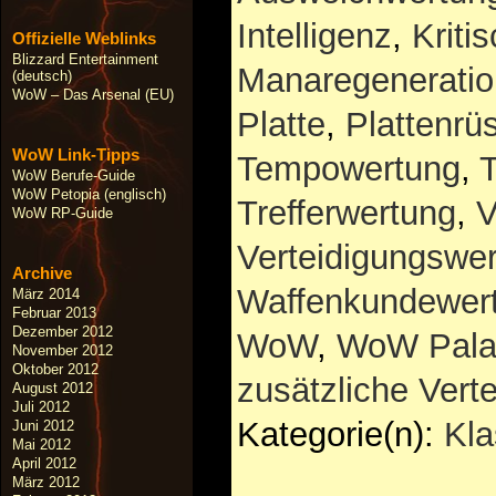
Intelligenz
,
Kriti
Offizielle Weblinks
Blizzard Entertainment
Manaregeneratio
(deutsch)
WoW – Das Arsenal (EU)
Platte
,
Plattenrü
WoW Link-Tipps
Tempowertung
,
T
WoW Berufe-Guide
WoW Petopia (englisch)
Trefferwertung
,
V
WoW RP-Guide
Verteidigungswe
Archive
Waffenkundewer
März 2014
Februar 2013
Dezember 2012
WoW
,
WoW Pala
November 2012
Oktober 2012
zusätzliche Vert
August 2012
Juli 2012
Kategorie(n):
Kl
Juni 2012
Mai 2012
April 2012
März 2012