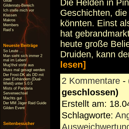
Die Helden in Pin
Gilde
Gildenrats-Bereich
Geschichten, die
Ich stelle mich vor
Klassen
Makros
könnten. Einst al
Members
Raid´s
hat gebrandmarkt
heute große Beli
Neueste Beiträge
So Leute …
Druiden, kann der
Man sieht sich immer 2
mal im Leben!
lesen]
Mug’thol stirbt aus
Muss mal gesagt werden
Der Frost-DK als DD mit
2 Kommentare
-
zwei Einhändern (Dual-
Wield) unter 5.0.5
Mists of Pandaria
geschlossen)
Serverwechsel
Machts gut
Erstellt am: 18.
Der MM Jäger Raid Guide
Gilden Event
Schlagworte:
Ang
Seitenbesucher
Ausweichwertun