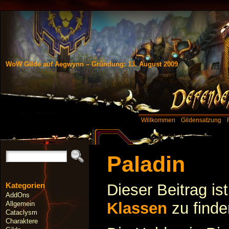
WoW Gilde auf Aegwynn – Gründung: 13. August 2009
Willkommen
Gildensatzung
Paladin
Kategorien
Dieser Beitrag is
AddOns
Klassen
zu finde
Allgemein
Cataclysm
Charaktere