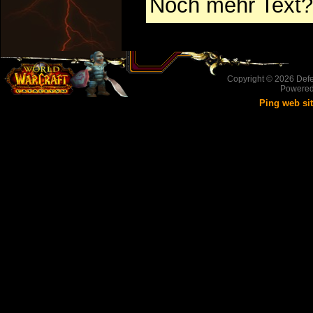
Noch mehr Text?
Copyright © 2026
Defe
Powere
Ping web si