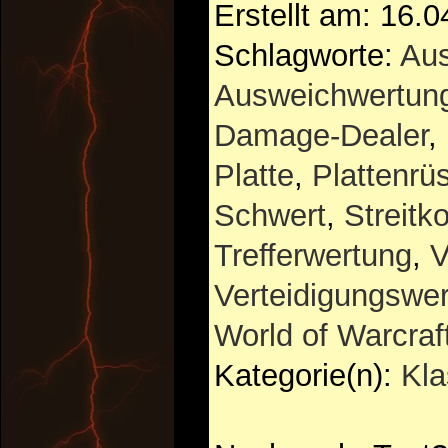
Erstellt am: 16.
Schlagworte:
Au
Ausweichwertun
Damage-Dealer
,
Platte
,
Plattenrü
Schwert
,
Streitk
Trefferwertung
,
V
Verteidigungswe
World of Warcraf
Kategorie(n):
Kl