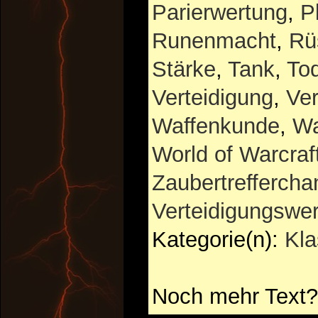
Parierwertung
,
P
Runenmacht
,
Rü
Stärke
,
Tank
,
Tod
Verteidigung
,
Ver
Waffenkunde
,
Wa
World of Warcraf
Zaubertreffercha
Verteidigungswe
Kategorie(n):
Kl
Noch mehr Text?