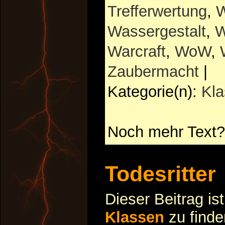
Trefferwertung
,
W
Wassergestalt
,
W
Warcraft
,
WoW
,
Zaubermacht
|
Kategorie(n):
Kl
Noch mehr Text?
Todesritter
Dieser Beitrag is
Klassen
zu finde