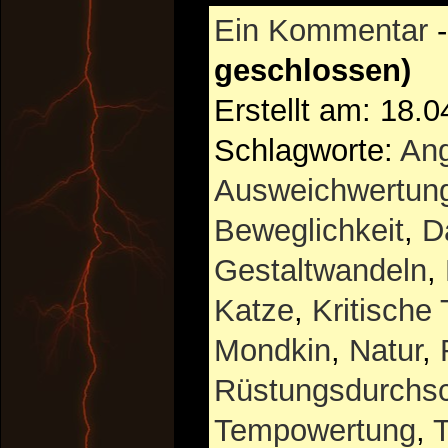
Ein Kommentar
geschlossen)
Erstellt am: 18.
Schlagworte:
Ang
Ausweichwertun
Beweglichkeit
,
D
Gestaltwandeln
,
Katze
,
Kritische 
Mondkin
,
Natur
,
Rüstungsdurchs
Tempowertung
,
T