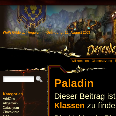
WoW Gilde auf Aegwynn – Gründung: 13. August 2009
Willkommen
Gildensatzung
Paladin
Kategorien
Dieser Beitrag is
AddOns
Klassen
zu finde
Allgemein
Cataclysm
Charaktere