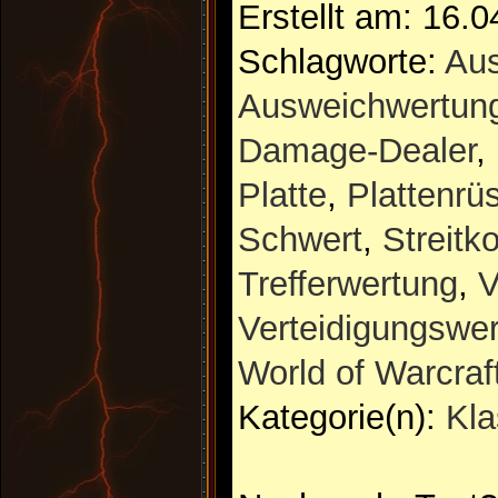
Erstellt am: 16.
Schlagworte:
Au
Ausweichwertun
Damage-Dealer
,
Platte
,
Plattenrü
Schwert
,
Streitk
Trefferwertung
,
V
Verteidigungswe
World of Warcraf
Kategorie(n):
Kl