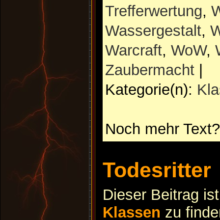
Trefferwertung
,
W
Wassergestalt
,
W
Warcraft
,
WoW
,
Zaubermacht
|
Kategorie(n):
Kl
Noch mehr Text?
Todesritter
Dieser Beitrag is
Klassen
zu finde