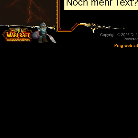
Noch mehr Text?
Copyright © 2026
Defe
Powere
Ping web si