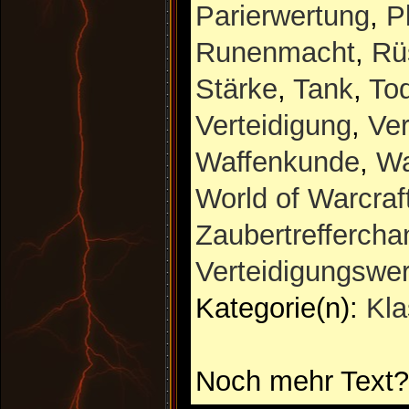
Parierwertung
,
P
Runenmacht
,
Rü
Stärke
,
Tank
,
Tod
Verteidigung
,
Ver
Waffenkunde
,
Wa
World of Warcraf
Zaubertreffercha
Verteidigungswe
Kategorie(n):
Kl
Noch mehr Text?