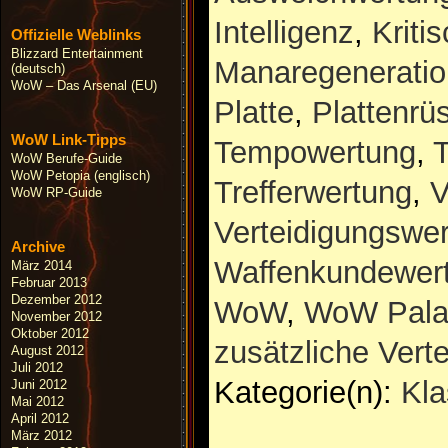
Intelligenz
,
Kriti
Offizielle Weblinks
Blizzard Entertainment
Manaregeneratio
(deutsch)
WoW – Das Arsenal (EU)
Platte
,
Plattenrü
WoW Link-Tipps
Tempowertung
,
T
WoW Berufe-Guide
WoW Petopia (englisch)
Trefferwertung
,
V
WoW RP-Guide
Verteidigungswe
Archive
Waffenkundewer
März 2014
Februar 2013
Dezember 2012
WoW
,
WoW Pala
November 2012
Oktober 2012
zusätzliche Vert
August 2012
Juli 2012
Kategorie(n):
Kl
Juni 2012
Mai 2012
April 2012
März 2012