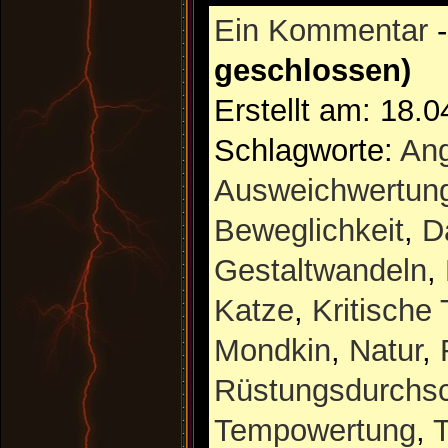
Ein Kommentar
geschlossen)
Erstellt am: 18.
Schlagworte:
Ang
Ausweichwertun
Beweglichkeit
,
D
Gestaltwandeln
,
Katze
,
Kritische 
Mondkin
,
Natur
,
Rüstungsdurchs
Tempowertung
,
T