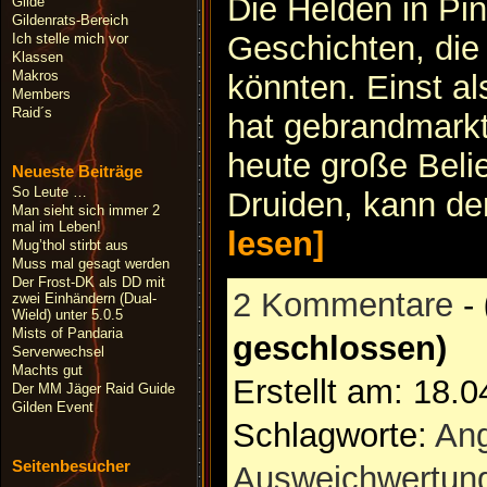
Die Helden in Pin
Gilde
Gildenrats-Bereich
Geschichten, die
Ich stelle mich vor
Klassen
Makros
könnten. Einst al
Members
Raid´s
hat gebrandmarkt
heute große Beli
Neueste Beiträge
So Leute …
Druiden, kann der
Man sieht sich immer 2
mal im Leben!
lesen]
Mug’thol stirbt aus
Muss mal gesagt werden
Der Frost-DK als DD mit
2 Kommentare
-
zwei Einhändern (Dual-
Wield) unter 5.0.5
Mists of Pandaria
geschlossen)
Serverwechsel
Machts gut
Erstellt am: 18.
Der MM Jäger Raid Guide
Gilden Event
Schlagworte:
Ang
Seitenbesucher
Ausweichwertun