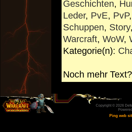
Geschichten
,
Hu
Leder
,
PvE
,
PvP
Schuppen
,
Story
Warcraft
,
WoW
,
Kategorie(n):
Cha
Noch mehr Text?
Copyright © 2026
Defe
Powere
Ping web si