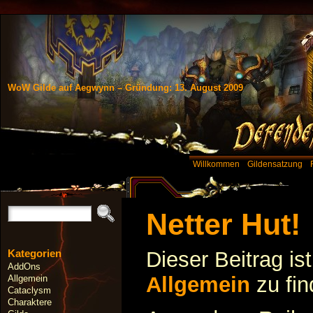
WoW Gilde auf Aegwynn – Gründung: 13. August 2009
Willkommen
Gildensatzung
Netter Hut!
Kategorien
Dieser Beitrag is
AddOns
Allgemein
zu fi
Allgemein
Cataclysm
Charaktere