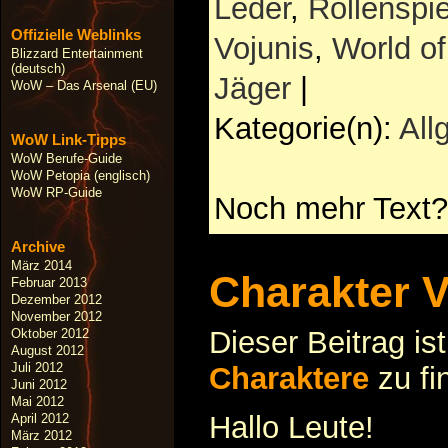
Leder
,
Rollenspie
Offizielle Weblinks
Vojunis
,
World of
Blizzard Entertainment
(deutsch)
Jäger
|
WoW – Das Arsenal (EU)
Kategorie(n):
All
WoW Link-Tipps
WoW Berufe-Guide
WoW Petopia (englisch)
WoW RP-Guide
Noch mehr Text?
Archive
März 2014
Charakter V
Februar 2013
Dezember 2012
November 2012
Dieser Beitrag is
Oktober 2012
August 2012
Juli 2012
Charaktere
zu fi
Juni 2012
Mai 2012
Hallo Leute!
April 2012
März 2012