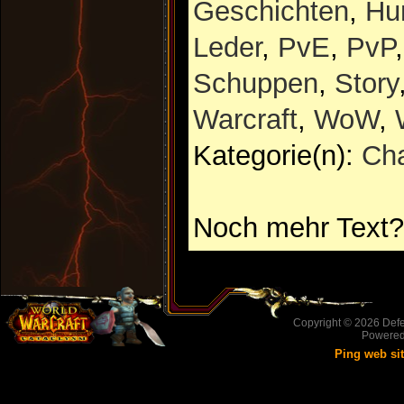
Geschichten
,
Hu
Leder
,
PvE
,
PvP
Schuppen
,
Story
Warcraft
,
WoW
,
Kategorie(n):
Cha
Noch mehr Text?
Copyright © 2026
Defe
Powere
Ping web si