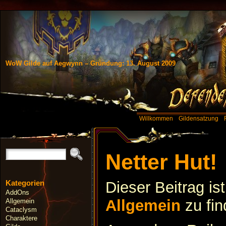
WoW Gilde auf Aegwynn – Gründung: 13. August 2009
Willkommen
Gildensatzung
Netter Hut!
Kategorien
Dieser Beitrag is
AddOns
Allgemein
zu fi
Allgemein
Cataclysm
Charaktere