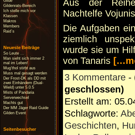
Aus der Reihe
Gilde
Gildenrats-Bereich
Nachtelfe Vojunis
Ich stelle mich vor
Klassen
Makros
Die Aufgaben ein
Members
Raid´s
ziemlich unspek
wurde sie um Hil
Neueste Beiträge
So Leute …
von Tanaris
[…me
Man sieht sich immer 2
mal im Leben!
Mug’thol stirbt aus
Muss mal gesagt werden
3 Kommentare
-
Der Frost-DK als DD mit
zwei Einhändern (Dual-
geschlossen)
Wield) unter 5.0.5
Mists of Pandaria
Serverwechsel
Erstellt am: 05.
Machts gut
Der MM Jäger Raid Guide
Schlagworte:
Abe
Gilden Event
Geschichten
,
Hu
Seitenbesucher