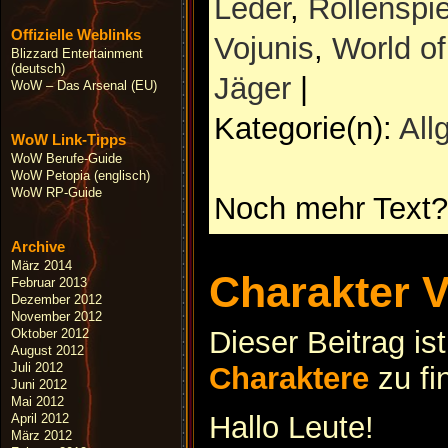
Leder
,
Rollenspie
Offizielle Weblinks
Vojunis
,
World of
Blizzard Entertainment
(deutsch)
Jäger
|
WoW – Das Arsenal (EU)
Kategorie(n):
All
WoW Link-Tipps
WoW Berufe-Guide
WoW Petopia (englisch)
WoW RP-Guide
Noch mehr Text?
Archive
März 2014
Charakter V
Februar 2013
Dezember 2012
November 2012
Dieser Beitrag is
Oktober 2012
August 2012
Juli 2012
Charaktere
zu fi
Juni 2012
Mai 2012
Hallo Leute!
April 2012
März 2012