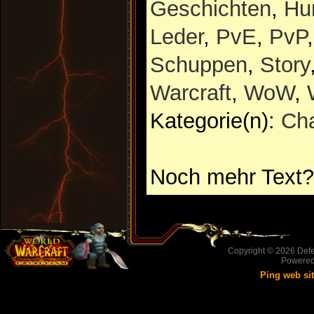
Geschichten
,
Hu
Leder
,
PvE
,
PvP
Schuppen
,
Story
Warcraft
,
WoW
,
Kategorie(n):
Cha
Noch mehr Text?
Copyright © 2026
Defe
Powere
Ping web si