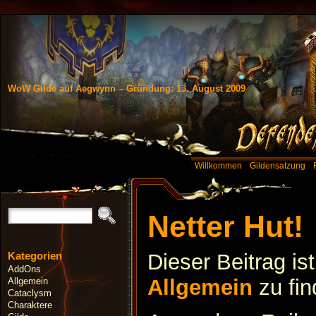
WoW Gilde auf Aegwynn – Gründung: 13. August 2009
Willkommen
Gildensatzung
Netter Hut!
Kategorien
Dieser Beitrag is
AddOns
Allgemein
zu fi
Allgemein
Cataclysm
Charaktere