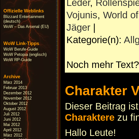
Leder
,
Rollenspie
Offizielle Weblinks
Vojunis
,
World of
Blizzard Entertainment
(deutsch)
Jäger
|
WoW – Das Arsenal (EU)
Kategorie(n):
All
WoW Link-Tipps
WoW Berufe-Guide
WoW Petopia (englisch)
WoW RP-Guide
Noch mehr Text?
Archive
März 2014
Charakter V
Februar 2013
Dezember 2012
November 2012
Dieser Beitrag is
Oktober 2012
August 2012
Juli 2012
Charaktere
zu fi
Juni 2012
Mai 2012
Hallo Leute!
April 2012
März 2012